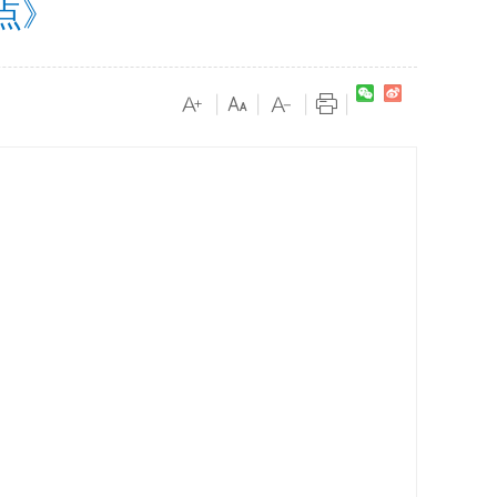
点》
|
|
|
|