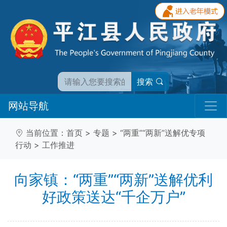
搜索
网站导航
当前位置：
首页
>
专题
>
“两重”“两新”送解优专项
行动
>
工作推进
向家镇：“两重”“两新”送解优利
好政策送达“千企万户”