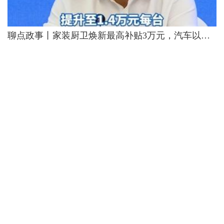
聊点政事丨家装厨卫焕新最高补贴3万元，汽车以旧换新消费者可按新标准补发差额