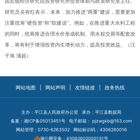
国宏观经济研究院投资研究所投资体制与政策研究室主任、
研究员吴有红表示，未来，加力推进“两重”建设，需要更加
注重统筹“硬投资”和“软建设”。例如，在推进重大水利工程
的同时，统筹推进合理水价形成机制、用水权交易等配套改
革，将有利于增强投资内生增长动力，提高投资效益。（汪
子旭 浦超）
网站地图
|
网站声明
|
友情链接
|
政务热线
主办：平江县人民政府办公室
承办：平江县数据局
备案：
湘ICP备05013451号
电子邮箱：
pjzwgkb@163.com
网站管理：0730-6263502
网站标识码：4306260016
湘公网安备：43062602000131号