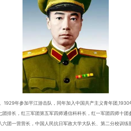
人。1929年参加平江游击队，同年加入中国共产主义青年团,193
七团排长，红三军团第五军四师通信科科长，红一军团四师十团
八六团一营营长，中国人民抗日军政大学大队长、第二分校训练