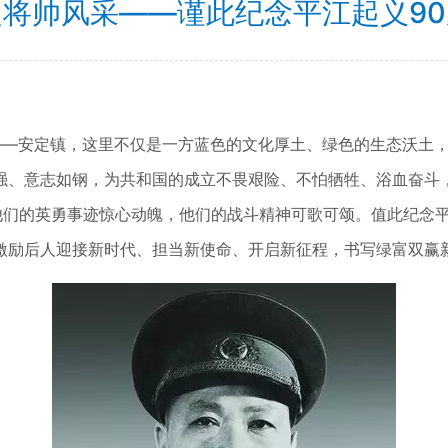
定将帅风采——谨此纪念平江起义90
地——安定镇，这里不仅是一方蓝色的文化厚土、绿色的生态沃土
强、意志如钢，为共和国的成立不畏艰险、不怕牺牲、浴血奋斗
他们的英勇事迹惊心动魄，他们的战斗精神可歌可颂。值此纪念平
激励后人迎接新时代、担当新使命、开启新征程，书写绿富双赢