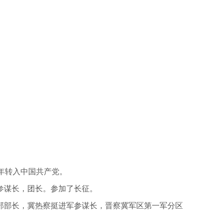
0年转入中国共产党。
参谋长，团长。参加了长征。
部部长，冀热察挺进军参谋长，晋察冀军区第一军分区