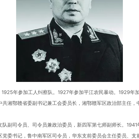
。1925年参加工人纠察队。1927年参加平江农民暴动。1929
中共湘鄂赣省委副书记兼工会委员长，湘鄂赣军区政治部主任，
队副司令员、司令员兼政治委员，新四军第七师副师长。1941
区党委书记，鲁中南军区司令员，华东支前委员会主任委员、支