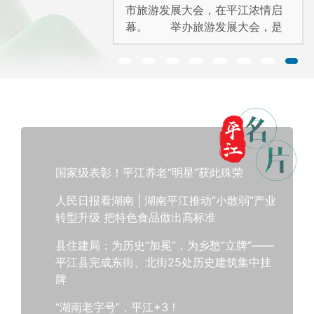
低温雨雪冰冻过
市旅游发展大会，在平江浓情启
气，午后我骑车
幕。 举办旅游发展大会，是
小镇五公里外仰
深入学习贯彻党的二十大精神，
落实全...
国家级表彰！平江养老“明星”获此殊荣
人民日报看湖南 | 湖南平江推动“小散弱”产业
转型升级 把特色食品做出高标准
县住建局：为历史“加冕”，为乡愁“立牌”——
平江县完成东街、北街25处历史建筑集中挂
牌
“湖南老字号”，平江+3！