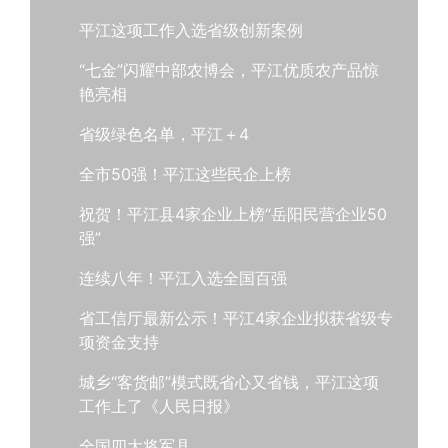
平江这项工作入选省级创新案例
“七金”闪耀中部农博会，平江优质农产品惊
艳亮相
省级绿色名单，平江＋4
全市50强！平江这些民企上榜
祝贺！平江县4家企业上榜“岳阳民营企业50
强”
连续八年！平江入选全国百强
省工信厅最新公示！平江4家企业拟获省级专
项资金支持
城乡“客货邮”模式既省心又省钱，平江这项
工作上了《人民日报》
全国四大将军县