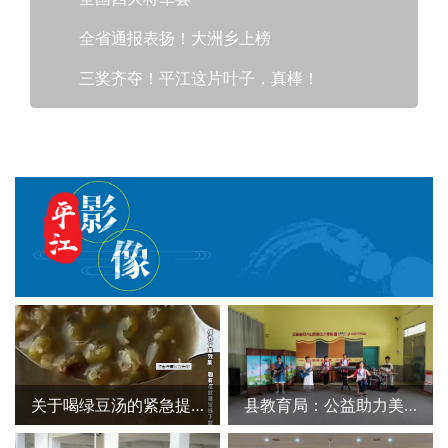
全省通报表扬！大洲乡上榜
三奖齐夺！平江这片叶子，真棒！
关于喝绿豆汤的紧急提示！
县教育局：公益助力美育焕新！为爱黔行公益组织翻新大桥中学薪火乐队基地