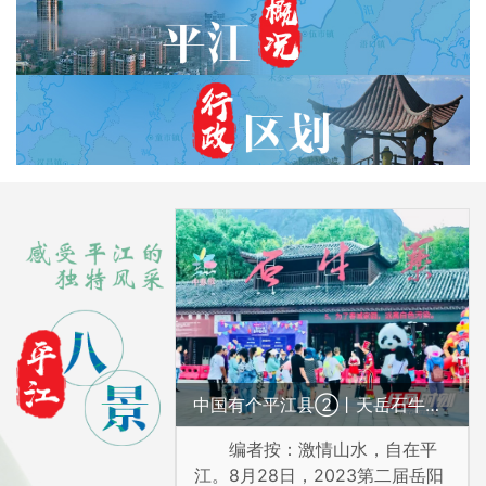
五角山
中国有个平江县②丨天岳石牛寨：天下第一寨
乡素有登高祈
编者按：激情山水，自在平
甲辰龙年正月初
江。8月28日，2023第二届岳阳