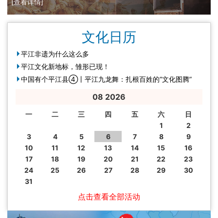
[查看详情]
文化日历
平江非遗为什么这么多
平江文化新地标，雏形已现！
中国有个平江县④丨平江九龙舞：扎根百姓的“文化图腾”
08
2026
一
二
三
四
五
六
日
1
2
3
4
5
6
7
8
9
10
11
12
13
14
15
16
17
18
19
20
21
22
23
24
25
26
27
28
29
30
31
点击查看全部活动