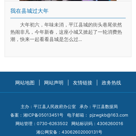
我在县城过大年
大年初六，年味未消，平江县城的街头巷尾依然
热闹非凡，今年新春，这座小城又掀起了一轮消费热
潮，快来一起看看县城是怎么过...
网站地图
|
网站声明
|
友情链接
|
政务热线
主办：平江县人民政府办公室
承办：平江县数据局
备案：
湘ICP备05013451号
电子邮箱：
pjzwgkb@163.com
网站管理：0730-6263502
网站标识码：4306260016
湘公网安备：43062602000131号