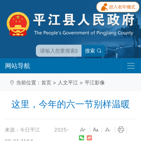
搜索
网站导航
当前位置：
首页
>
人文平江
>
平江影像
这里，今年的六一节别样温暖
来源：今日平江
2025-
|
|
|
|