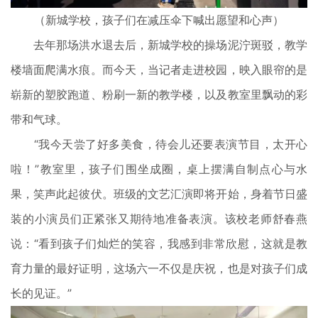
（新城学校，孩子们在减压伞下喊出愿望和心声）
去年那场洪水退去后，新城学校的操场泥泞斑驳，教学
楼墙面爬满水痕。而今天，当记者走进校园，映入眼帘的是
崭新的塑胶跑道、粉刷一新的教学楼，以及教室里飘动的彩
带和气球。
“我今天尝了好多美食，待会儿还要表演节目，太开心
啦！”教室里，孩子们围坐成圈，桌上摆满自制点心与水
果，笑声此起彼伏。班级的文艺汇演即将开始，身着节日盛
装的小演员们正紧张又期待地准备表演。该校老师舒春燕
说：“看到孩子们灿烂的笑容，我感到非常欣慰，这就是教
育力量的最好证明，这场六一不仅是庆祝，也是对孩子们成
长的见证。”