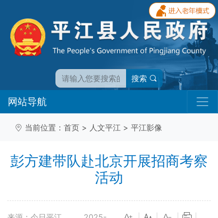
搜索
网站导航
当前位置：
首页
>
人文平江
>
平江影像
彭方建带队赴北京开展招商考察
活动
来源：今日平江
2025-
|
|
|
|