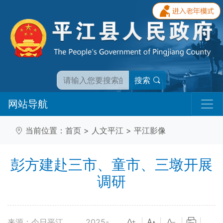
搜索
网站导航
当前位置：
首页
>
人文平江
>
平江影像
彭方建赴三市、童市、三墩开展
调研
来源：今日平江
2025-
|
|
|
|