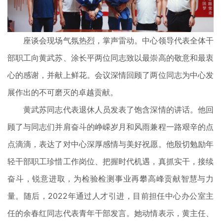
座谈会现场气氛热烈，掌声雷动。中心领导代表全体干
部职工向黄武苏、涂长平两位同志致以最崇高的敬意和最衷
心的感谢，并献上鲜花。会议深情回顾了两位同志为中心发
展作出的不可磨灭的卓越贡献。
黄武苏同志代表退休人员发表了饱含深情的讲话。他回
顾了与同志们并肩奋斗的峥嵘岁月和风雨兼程一路艰辛的点
点滴滴，表达了对中心深厚感情与美好祝愿。他殷切勉励年
轻干部职工珍惜工作岗位、把握时代机遇，真抓实干，接续
奋斗，锐意进取，为检验检测事业再攀高峰贡献智慧与力
量。随后，2022年通过人才引进，目前担任中心办公室主
任的余春红同志代表青年干部发言。她动情表示，黄主任、