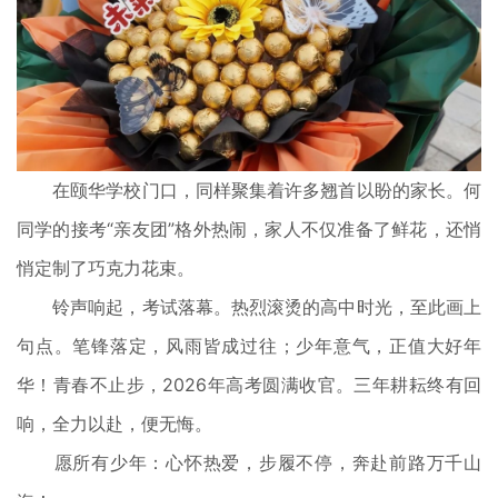
在颐华学校门口，同样聚集着许多翘首以盼的家长。何
同学的接考“亲友团”格外热闹，家人不仅准备了鲜花，还悄
悄定制了巧克力花束。
铃声响起，考试落幕。热烈滚烫的高中时光，至此画上
句点。笔锋落定，风雨皆成过往；少年意气，正值大好年
华！青春不止步，2026年高考圆满收官。三年耕耘终有回
响，全力以赴，便无悔。
愿所有少年：心怀热爱，步履不停，奔赴前路万千山