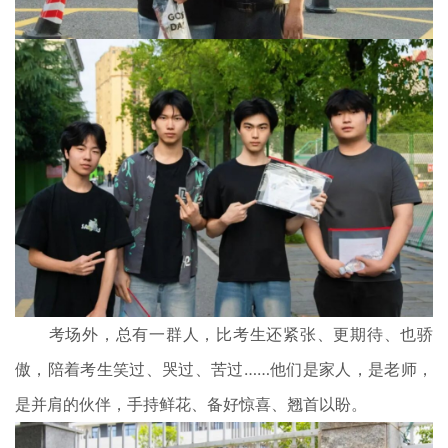
考场外，总有一群人，比考生还紧张、更期待、也骄
傲，陪着考生笑过、哭过、苦过……他们是家人，是老师，
是并肩的伙伴，手持鲜花、备好惊喜、翘首以盼。