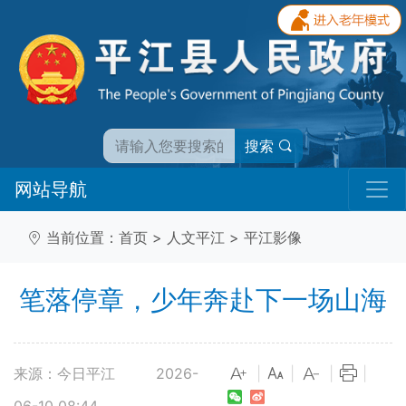
搜索
网站导航
当前位置：
首页
>
人文平江
>
平江影像
笔落停章，少年奔赴下一场山海
来源：今日平江
2026-
|
|
|
|