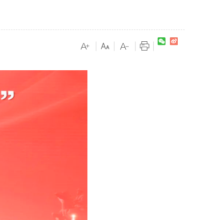
|
|
|
|