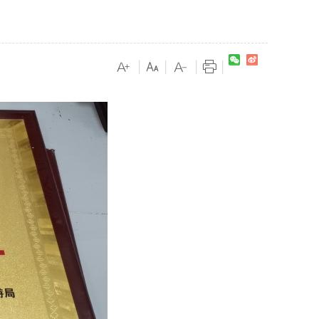
|
|
|
|