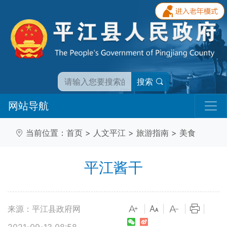
搜索
网站导航
当前位置：
首页
>
人文平江
>
旅游指南
>
美食
平江酱干
来源：平江县政府网
|
|
|
|