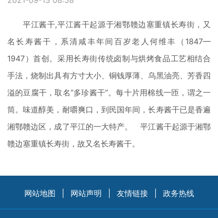
2021-09-13 08:58
平江酱干,平江酱干起源于湘鄂赣边塞重镇长寿街，又
名长寿酱干，系清咸丰年间百岁老人何维丰（1847—
1947）首创。采用长寿街传统卤制与烘烤食品工艺相结合
手法，烧制出具有方寸大小、铜钱厚薄、乌黑油亮、芳香四
溢的豆腐干，取名“多珍酱干”。每十片用棉线一匝，谓之一
筒。味道醇美，耐嚼爽口，到民国年间，长寿酱干已是香遍
湘鄂赣边区，成了平江的一大特产。 平江酱干起源于湘鄂
赣边塞重镇长寿街，故又名长寿酱干。
网站地图
|
网站声明
|
友情链接
|
政务热线