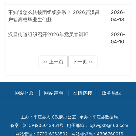
不知道怎么转接团组织关系？ 2026届汉昌
2026-
户籍高校毕业生们赶...
04-13
汉昌街道组织召开2026年党员春训班
2026-
04-10
上一页
下一页
<<
>>
网站地图
|
网站声明
|
友情链接
|
政务热线
主办：平江县人民政府办公室
承办：平江县数据局
备案：
湘ICP备05013451号
电子邮箱：
pjzwgkb@163.com
网站管理：0730-6263502
网站标识码：4306260016