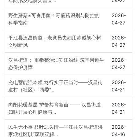
年防汛及地质灾害应...
04-27
野生蘑菇≠可食用菌！毒蘑菇识别与防控的
2026-
科学指南
04-27
平江县汉昌街道：老党员夫妇用赤诚初心树
2026-
文明新风
04-27
汉昌街道： 重拳整治汨罗江沿线 筑牢河道生
2026-
态保护屏障
04-27
充电蓄能强本领 笃行实干正当时——汉昌街
2026-
道村（社区）“两委”...
04-21
向阳花暖基层 护蕾共育新苗 —— 汉昌街道
2026-
妇联开展心理健康与...
04-21
民生无小事 枝叶总关情—平江县汉昌街道洪
2026-
家塅社区以“双联双解...
04-16