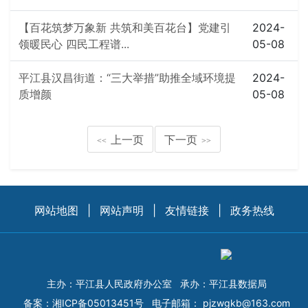
【百花筑梦万象新 共筑和美百花台】党建引
2024-
领暖民心 四民工程谱...
05-08
平江县汉昌街道：“三大举措”助推全域环境提
2024-
质增颜
05-08
上一页
下一页
<<
>>
网站地图
|
网站声明
|
友情链接
|
政务热线
主办：平江县人民政府办公室
承办：平江县数据局
备案：
湘ICP备05013451号
电子邮箱：
pjzwgkb@163.com