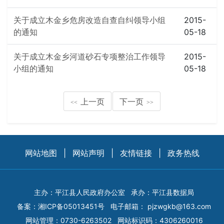
关于成立木金乡危房改造自查自纠领导小组
2015-
的通知
05-18
关于成立木金乡河道砂石专项整治工作领导
2015-
小组的通知
05-18
上一页
下一页
<<
>>
网站地图
|
网站声明
|
友情链接
|
政务热线
主办：平江县人民政府办公室
承办：平江县数据局
备案：
湘ICP备05013451号
电子邮箱：
pjzwgkb@163.com
网站管理：0730-6263502
网站标识码：4306260016