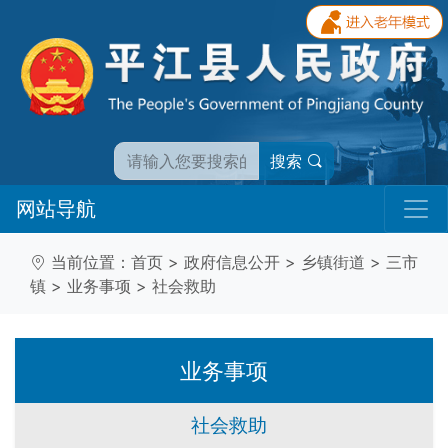
搜索
网站导航
当前位置：
首页
>
政府信息公开
>
乡镇街道
>
三市
镇
>
业务事项
>
社会救助
业务事项
社会救助