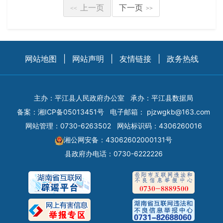
上一页
下一页
<<
>>
网站地图
|
网站声明
|
友情链接
|
政务热线
主办：平江县人民政府办公室
承办：平江县数据局
备案：
湘ICP备05013451号
电子邮箱：
pjzwgkb@163.com
网站管理：0730-6263502
网站标识码：4306260016
湘公网安备：43062602000131号
县政府办电话：0730-6222226