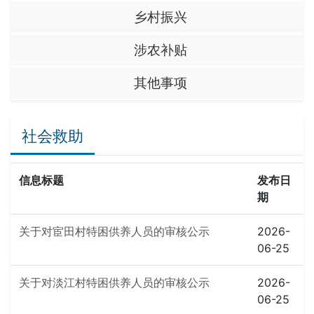
乡村振兴
涉农补贴
其他事项
社会救助
信息标题
发布日
期
关于对宦田村特困供养人员的审核公示
2026-
06-25
关于对淡江村特困供养人员的审核公示
2026-
06-25