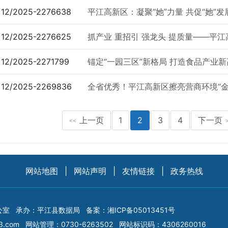
12/2025-2276638
平江高新区：凝聚“她”力量 共促“她”发
12/2025-2276625
抓产业 重招引 强龙头 提质量——平江
12/2025-2271799
锚定“一园三区”新格局 打造食品产业新高
12/2025-2269836
全省优秀！平江高新区擦亮营商环境“金
上一页
1
2
3
4
下一页
<<
网站地图
|
网站声明
|
友情链接
|
政务热线
公室
承办：平江县数据局
备案：
湘ICP备05013451号
3.com
网站管理：0730-6263502
网站标识码：4306260016