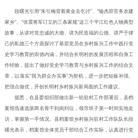
段曙光引用“朱引梅背着黄金去乞讨”、“喻杰辞官务农建
家乡”、“张震将军订立的三条家规”这三个平江红色人物典型
故事，从讲对党忠诚的大德、讲为民造福的公德、讲严于律
己的私德三个方面探讨了基层党员在乡村振兴工作中践行党
史学习教育的崇德内涵，并结合长明村的发展历程和自身工
作经验，提出了做好党史学习教育与乡村振兴工作的结合文
章，以落实“我为群众办实事”为契机，进一步把短板补强、
把强点做优，开创长明村乡村振兴新局面的工作建议。
据悉，在县委组织部做出新一轮驻村工作部署后，县档
案馆迅速选派两名骨干到岗到位，领导班子第一时间实地走
访，掌握第一手情况。县档案馆乡村振兴驻村工作队队长段
曙光表示，档案馆全体党员干部结合工作实际，认真进行党