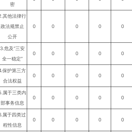
密
2.其他法律行
政法规禁止
0
0
0
0
0
公开
3.危及“三安
0
0
0
0
0
全一稳定”
4.保护第三方
0
0
0
0
0
合法权益
5.属于三类内
0
0
0
0
0
部事务信息
6.属于四类过
0
0
0
0
0
程性信息