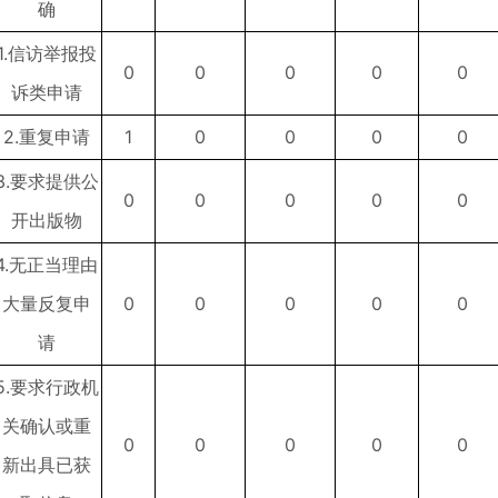
确
1.信访举报投
0
0
0
0
0
诉类申请
2.重复申请
1
0
0
0
0
3.要求提供公
0
0
0
0
0
开出版物
4.无正当理由
大量反复申
0
0
0
0
0
请
5.要求行政机
关确认或重
0
0
0
0
0
新出具已获