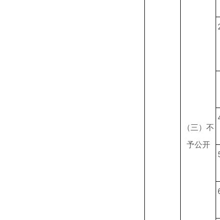
（三）不
予公开