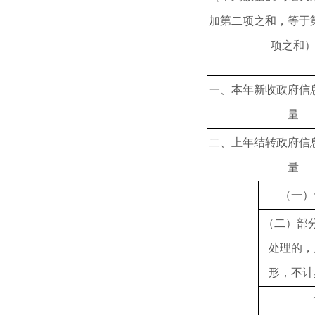
加第二项之和，等于
项之和
一、本年新收政府信
量
二、上年结转政府信
量
（一）
（二）部
处理的，
形，不计