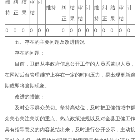
维
纠
结
审
计
维持
纠
结
审
计
维
纠
结
审
计
持
正
果
结
正
果
结
持
正
果
结
0
0
0
0
0
0
0
0
0
0
0
0
0
0
0
五、存在的主要问题及改进情况
存在的问题：
目前，卫健从事政府信息公开工作的人员系兼职人员，
在网站后台管理维护上存在一定的时间压力，易出现更新逾
期或即将逾期现象。
改进的措施：
及时公示群众关切。坚持高站位，及时把卫健领域中群
众关心关注关切的重点、热点政策法规以及对全县卫健工作
具有指导意义的内容总结出来，及时进行公开公示，主动接