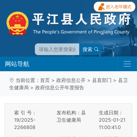
搜索
网站导航
当前位置：
首页
>
政府信息公开
>
县直部门
>
县卫
生健康局
>
政府信息公开年度报告
索 引 号：
发布机构：县
生成日期：
19/2025-
卫生健康局
2025-01-21
2266808
11:00:41.0