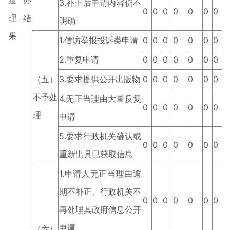
度办
3.补正后申请内容仍不
0
0
0
0
0
0
0
理结
明确
果
1.信访举报投诉类申请
0
0
0
0
0
0
0
2.重复申请
0
0
0
0
0
0
0
（五）
3.要求提供公开出版物
0
0
0
0
0
0
0
不予处
4.无正当理由大量反复
0
0
0
0
0
0
0
理
申请
5.要求行政机关确认或
0
0
0
0
0
0
0
重新出具已获取信息
1.申请人无正当理由逾
期不补正、行政机关不
0
0
0
0
0
0
0
再处理其政府信息公开
申请
（六）