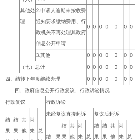
其他处
2.申请人逾期未按收费
理
通知要求缴纳费用、行
0
0
0
0
0
0
0
政机关不再处理其政府
信息公开申请
3.其他
0
0
0
0
0
0
0
（七）总计
0
0
0
0
0
0
0
四、结转下年度继续办理
0
0
0
0
0
0
0
四、政府信息公开行政复议、行政诉讼情况
行政复议
行政诉讼
未经复议直接起诉
复议后起诉
结
结
其
尚
结
其
尚
结
结
其
尚
果
果
他
未
总
结果
果
他
未
总
果
果
他
未
总