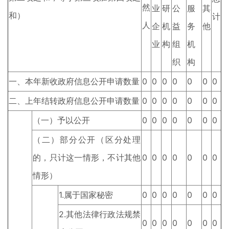
然
业
研
公
服
其
和）
计
人
企
机
益
务
他
业
构
组
机
织
构
一、本年新收政府信息公开申请数量
0
0
0
0
0
0
0
二、上年结转政府信息公开申请数量
0
0
0
0
0
0
0
（一）予以公开
0
0
0
0
0
0
0
（二）部分公开（区分处理
的，只计这一情形，不计其他
0
0
0
0
0
0
0
情形）
1.属于国家秘密
0
0
0
0
0
0
0
2.其他法律行政法规禁
0
0
0
0
0
0
0