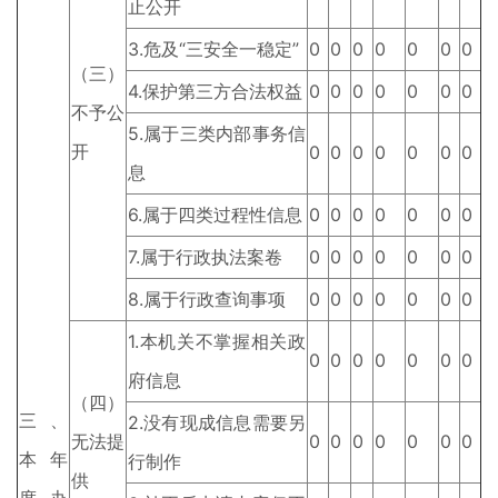
止公开
3.危及“三安全一稳定”
0
0
0
0
0
0
0
（三）
4.保护第三方合法权益
0
0
0
0
0
0
0
不予公
5.属于三类内部事务信
开
0
0
0
0
0
0
0
息
6.属于四类过程性信息
0
0
0
0
0
0
0
7.属于行政执法案卷
0
0
0
0
0
0
0
8.属于行政查询事项
0
0
0
0
0
0
0
1.本机关不掌握相关政
0
0
0
0
0
0
0
府信息
（四）
三、
2.没有现成信息需要另
无法提
0
0
0
0
0
0
0
本年
行制作
供