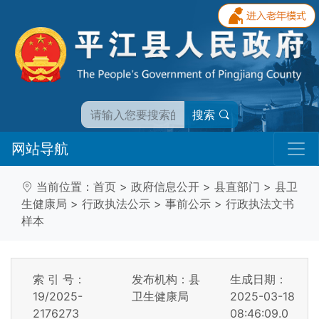
搜索
网站导航
当前位置：
首页
>
政府信息公开
>
县直部门
>
县卫
生健康局
>
行政执法公示
>
事前公示
>
行政执法文书
样本
索 引 号：
发布机构：县
生成日期：
19/2025-
卫生健康局
2025-03-18
2176273
08:46:09.0