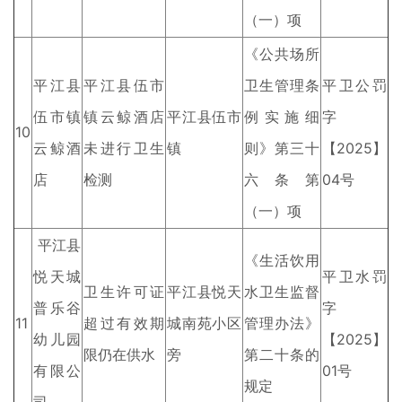
（一）项
《公共场所
平江县
平江县伍市
卫生管理条
平卫公罚
伍市镇
镇云鲸酒店
平江县伍市
例实施细
字
10
云鲸酒
未进行卫生
镇
则》第三十
【2025】
店
检测
六条第
04号
（一）项
平江县
《生活饮用
悦天城
平卫水罚
卫生许可证
平江县悦天
水卫生监督
普乐谷
字
11
超过有效期
城南苑小区
管理办法》
幼儿园
【2025】
限仍在供水
旁
第二十条的
有限公
01号
规定