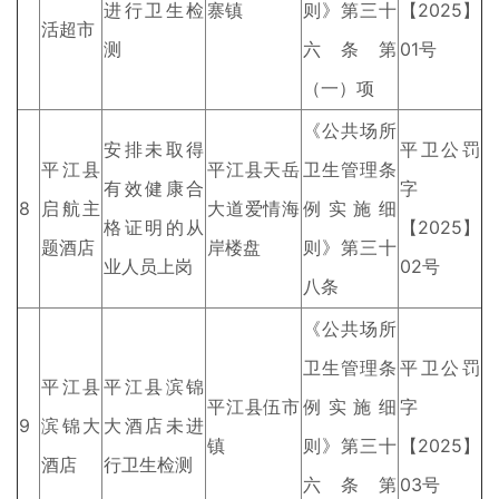
进行卫生检
寨镇
则》第三十
【2025】
活超市
测
六条第
01号
（一）项
《公共场所
安排未取得
平卫公罚
平江县
平江县天岳
卫生管理条
有效健康合
字
8
启航主
大道爱情海
例实施细
格证明的从
【2025】
题酒店
岸楼盘
则》第三十
业人员上岗
02号
八条
《公共场所
卫生管理条
平卫公罚
平江县
平江县滨锦
平江县伍市
例实施细
字
9
滨锦大
大酒店未进
镇
则》第三十
【2025】
酒店
行卫生检测
六条第
03号