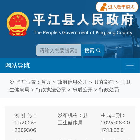
搜索
网站导航
当前位置：
首页
>
政府信息公开
>
县直部门
>
县卫
生健康局
>
行政执法公示
>
事后公开
>
行政处罚
索 引 号：
发布机构：县
生成日期：
19/2025-
卫生健康局
2025-08-20
2309306
17:13:06.0