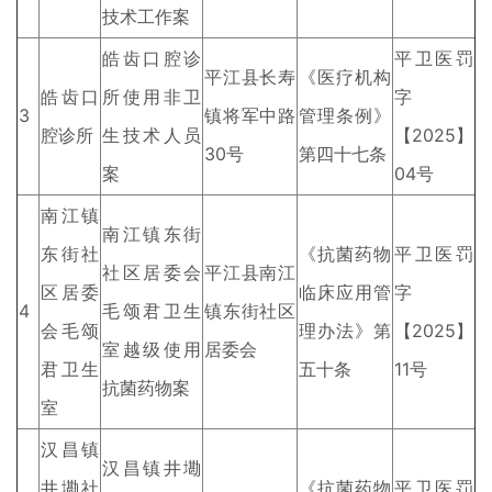
技术工作案
皓齿口腔诊
平卫医罚
平江县长寿
《医疗机构
皓齿口
所使用非卫
字
3
镇将军中路
管理条例》
腔诊所
生技术人员
【2025】
30号
第四十七条
案
04号
南江镇
南江镇东街
东街社
《抗菌药物
平卫医罚
社区居委会
平江县南江
区居委
临床应用管
字
4
毛颂君卫生
镇东街社区
会毛颂
理办法》第
【2025】
室越级使用
居委会
君卫生
五十条
11号
抗菌药物案
室
汉昌镇
汉昌镇井墈
井墈社
《抗菌药物
平卫医罚