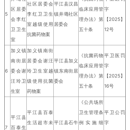
社区居委会
平江县汉昌
区居委
临床应用管
字
5
李红卫卫生
镇井墈社区
会李红
理办法》第
【2025】
室越级使用
居委会
卫卫生
五十条
12号
抗菌药物案
室
加义镇
加义镇南街
《抗菌药物
平卫医罚
南街居
居委会谢汪
平江县加义
临床应用管
字
6
委会谢
玲卫生室越
镇东南街居
理办法》第
【2025】
汪玲卫
级使用抗菌
委会
五十条
16号
生室
药物案
《公共场所
平江县百泰
卫生管理条
平卫公罚
平江县
生活超市未
平江县石牛
例实施细
字
7
百泰生