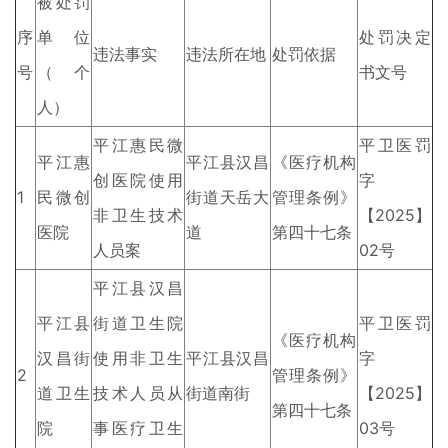
被处罚
序
单位
处罚决定
违法事实
违法所在地
处罚依据
号
（个
书文号
人）
平江惠民微
平卫医罚
平江惠
平江县汉昌
《医疗机构
创医院使用
字
1
民微创
街道天岳大
管理条例》
非卫生技术
【2025】
医院
道
第四十七条
人员案
02号
平江县汉昌
平江县
街道卫生院
平卫医罚
《医疗机构
汉昌街
使用非卫生
平江县汉昌
字
2
管理条例》
道卫生
技术人员从
街道南街
【2025】
第四十七条
院
事医疗卫生
03号