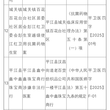
司
城关镇
城关镇百花
《抗菌药物
百花台
台社区居委
平卫医罚
平江县城关
临床应用管
社区居
会彭江红卫
字
12
镇百花台社
理办法》第
委会彭
生室越级使
【2025】
区
五十条第
江红卫
用抗菌药物
01号
（一）项
生室
案
平江县汉昌
平江县
平江县鑫中
街道老百货
《中华人民
平卫医罚
鑫中鑫
鑫珠宝商行
纺织品公司
共和国医师
字
13
珠宝商
涉嫌非法行
一楼平江县
法》第五十
【2025】
行
医案
鑫中鑫珠宝
九条的规定
F-01
商行