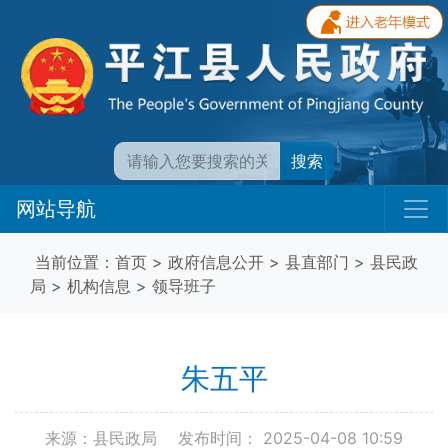
搜索
网站导航
当前位置：
首页
>
政府信息公开
>
县直部门
>
县民政
局
>
机构信息
>
领导班子
朱五平
来源：县民政局
发布时间： 2025-04-08 10:59