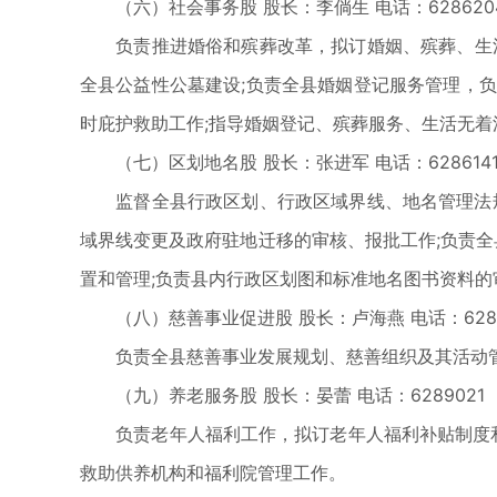
（六）社会事务股 股长：李倘生 电话：628620
负责推进婚俗和殡葬改革，拟订婚姻、殡葬、生活
全县公益性公墓建设;负责全县婚姻登记服务管理，
时庇护救助工作;指导婚姻登记、殡葬服务、生活无
（七）区划地名股 股长：张进军 电话：628614
监督全县行政区划、行政区域界线、地名管理法规和
域界线变更及政府驻地迁移的审核、报批工作;负责全
置和管理;负责县内行政区划图和标准地名图书资料的
（八）慈善事业促进股 股长：卢海燕 电话：6282
负责全县慈善事业发展规划、慈善组织及其活动管
（九）养老服务股 股长：晏蕾 电话：6289021
负责老年人福利工作，拟订老年人福利补贴制度和养
救助供养机构和福利院管理工作。