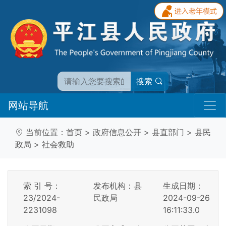
搜索
网站导航
当前位置：
首页
>
政府信息公开
>
县直部门
>
县民
政局
>
社会救助
索 引 号：
发布机构：县
生成日期：
23/2024-
民政局
2024-09-26
2231098
16:11:33.0