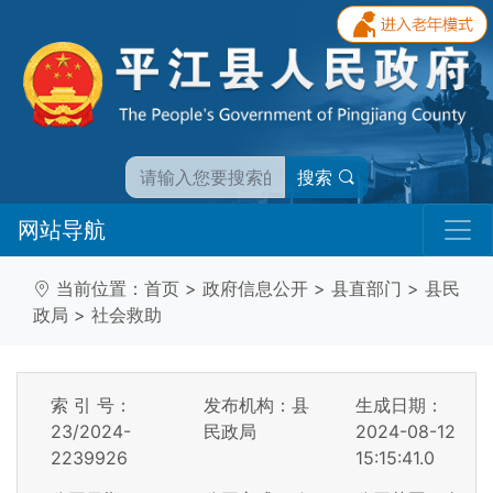
搜索
网站导航
当前位置：
首页
>
政府信息公开
>
县直部门
>
县民
政局
>
社会救助
索 引 号：
发布机构：县
生成日期：
23/2024-
民政局
2024-08-12
2239926
15:15:41.0