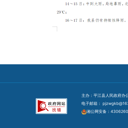
主办：平江县人民政府办
电子邮箱：
pjzwgkb@16
湘公网安备：4306260