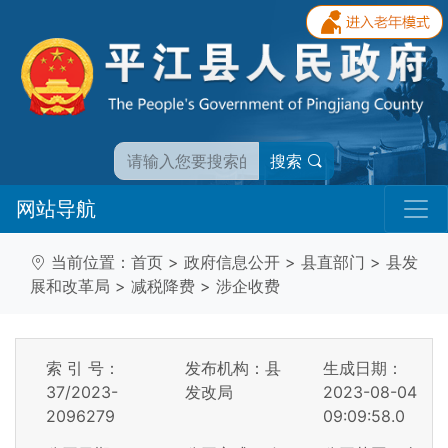
搜索
网站导航
当前位置：
首页
>
政府信息公开
>
县直部门
>
县发
展和改革局
>
减税降费
>
涉企收费
索 引 号：
发布机构：县
生成日期：
37/2023-
发改局
2023-08-04
2096279
09:09:58.0