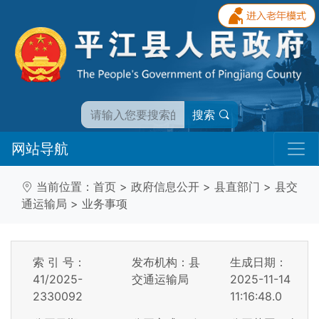
搜索
网站导航
当前位置：
首页
>
政府信息公开
>
县直部门
>
县交
通运输局
>
业务事项
索 引 号：
发布机构：县
生成日期：
41/2025-
交通运输局
2025-11-14
2330092
11:16:48.0