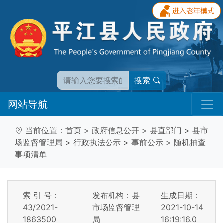
搜索
网站导航
当前位置：
首页
>
政府信息公开
>
县直部门
>
县市
场监督管理局
>
行政执法公示
>
事前公示
>
随机抽查
事项清单
索 引 号：
发布机构：县
生成日期：
43/2021-
市场监督管理
2021-10-14
1863500
局
16:19:16.0