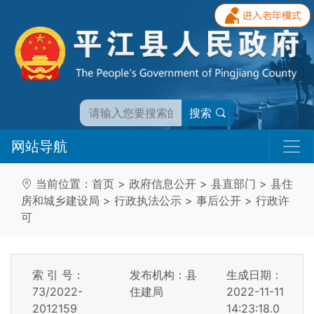
搜索
网站导航
当前位置：
首页
>
政府信息公开
>
县直部门
>
县住
房和城乡建设局
>
行政执法公示
>
事后公开
>
行政许
可
索 引 号：
发布机构：县
生成日期：
73/2022-
住建局
2022-11-11
2012159
14:23:18.0