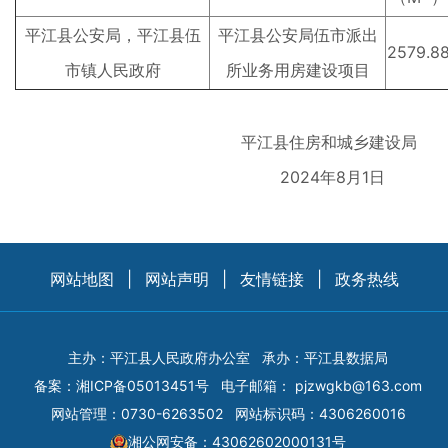
平江县公安局，平江县伍
平江县公安局伍市派出
2579.8
市镇人民政府
所业务用房建设项目
平江县住房和城乡建设局
2024年8月1日
网站地图
|
网站声明
|
友情链接
|
政务热线
主办：平江县人民政府办公室
承办：平江县数据局
备案：
湘ICP备05013451号
电子邮箱：
pjzwgkb@163.com
网站管理：0730-6263502
网站标识码：4306260016
湘公网安备：43062602000131号