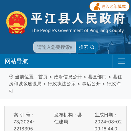
搜索
网站导航
当前位置：
首页
>
政府信息公开
>
县直部门
>
县住
房和城乡建设局
>
行政执法公示
>
事后公开
>
行政许
可
索 引 号：
发布机构：县
生成日期：
73/2024-
住建局
2024-08-02
2218395
09:16:44.0