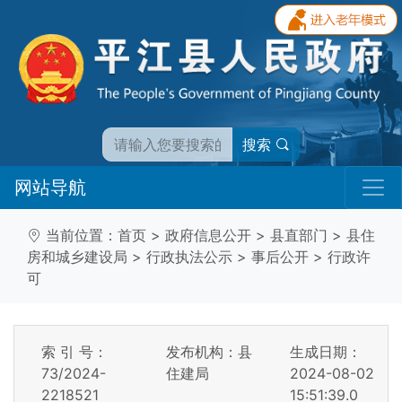
搜索
网站导航
当前位置：
首页
>
政府信息公开
>
县直部门
>
县住
房和城乡建设局
>
行政执法公示
>
事后公开
>
行政许
可
索 引 号：
发布机构：县
生成日期：
73/2024-
住建局
2024-08-02
2218521
15:51:39.0