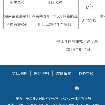
业主单位
项目名称
2
（M
）
湖南荣泰新材料
湖南荣泰年产1.5万吨新能源
平
31451.13
科技有限公司
用云母制品生产项目
平江县住房和城乡建设局
2024年8月1日
网站地图
|
网站声明
|
友情链接
|
政务热线
主办：平江县人民政府办公室
承办：平江县数据局
备案：
湘ICP备05013451号
电子邮箱：
pjzwgkb@163.com