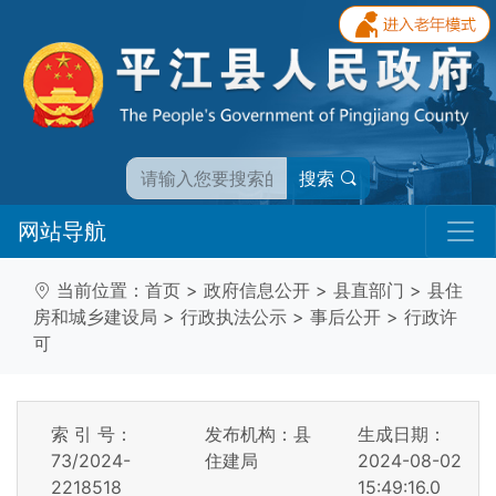
搜索
网站导航
当前位置：
首页
>
政府信息公开
>
县直部门
>
县住
房和城乡建设局
>
行政执法公示
>
事后公开
>
行政许
可
索 引 号：
发布机构：县
生成日期：
73/2024-
住建局
2024-08-02
2218518
15:49:16.0