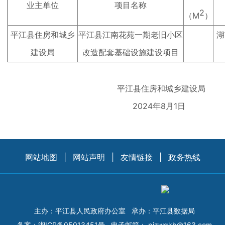
业主单位
项目名称
2
（M
）
平江县住房和城乡
平江县江南花苑一期老旧小区
湖
建设局
改造配套基础设施建设项目
平江县住房和城乡建设局
2024年8月1日
网站地图
|
网站声明
|
友情链接
|
政务热线
主办：平江县人民政府办公室
承办：平江县数据局
备案：
湘ICP备05013451号
电子邮箱：
pjzwgkb@163.com