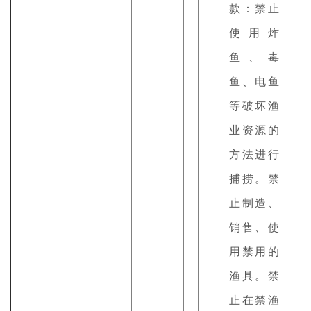
款：禁止
使用炸
鱼、毒
鱼、电鱼
等破坏渔
业资源的
方法进行
捕捞。禁
止制造、
销售、使
用禁用的
渔具。禁
止在禁渔