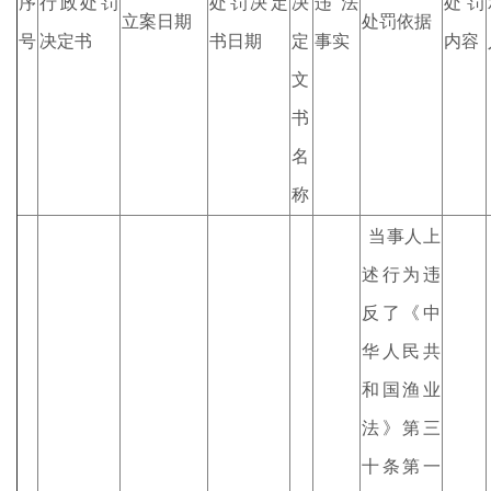
序
行政处罚
处罚决定
决
违法
处罚
立案日期
处罚依据
号
决定书
书日期
定
事实
内容
文
书
名
称
当事人上
述行为违
反了《中
华人民共
和国渔业
法》第三
十条第一