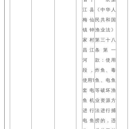
江县
《中华人
梅仙
民共和国
镇钟
渔业法》
家村
第三十八
昌江
条第一
河
款：使用
段，
炸鱼、毒
使用1
鱼、电鱼
套电
等破坏渔
鱼机
业资源方
进行
法进行捕
电鱼
捞的，违