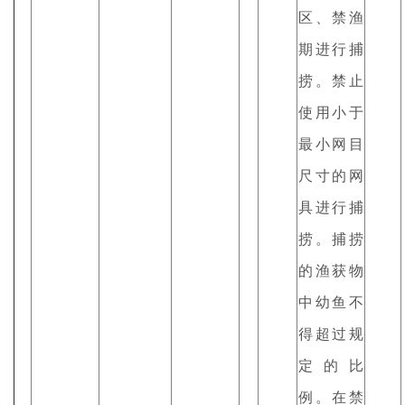
区、禁渔
期进行捕
捞。禁止
使用小于
最小网目
尺寸的网
具进行捕
捞。捕捞
的渔获物
中幼鱼不
得超过规
定的比
例。在禁