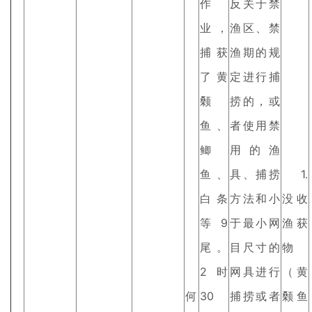
作
反关于禁
业，
渔区、禁
捕获
渔期的规
了黄
定进行捕
颡
捞的，或
鱼、
者使用禁
鲫
用的渔
鱼、
具、捕捞
1.
白条
方法和小
没收
等9
于最小网
渔获
尾。
目尺寸的
物
2时
网具进行
（黄
何
30
捕捞或者
颡鱼