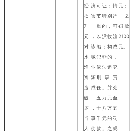
经济
可证；情
元；
损害
节特别严
2.
7
重的，可
罚款
元，
以没收渔
2100
对该
船；构成
元。
水域
犯罪的，
渔业
依法追究
资源
刑事责
造成
任。并处
破
五万元至
坏，
十八万五
当事
千元的罚
人使
款。之规