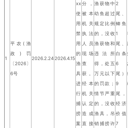
xx
分，
渔获物中
2
使
被本
幼鱼超过
尾、
用
机关
规定比例
鲫鱼
禁
执法
的，没收
1
平农(渔
用
人员
渔获物和
尾、
政)罚
的
现场
违法所
白条
1
2026.2.24
2026.4.15
〔2026〕
渔
查
得，处五
6
6号
具
获。
万元以下
尾）
进
经本
的罚款；
9
行
机关
情节严重
尾，
捕
认定
的，没收
经济
捞
造成
渔具，吊
价值
案
直接
销捕捞许
7