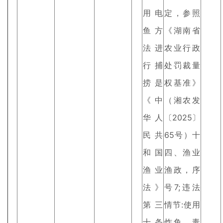
用电
定，参照
鱼方
《湖南省
法进
农业行政
行捕
处罚裁量
捞是
权基准》
《中
（湘农发
华人
〔2025〕
民共
65号）十
和国
四、渔业
渔业
渔政，序
法》
号7;违法
第三
情节:使用
十条
炸鱼、毒