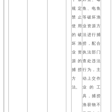
规定
鱼、电鱼
禁止
等破坏渔
使用
业资源方
的破
法进行捕
坏渔
捞，配合
业资
执法部门
源的
查处违法
捕捞
行为，主
方
动上交作
法。
业的工
具，捕捞
渔获物不