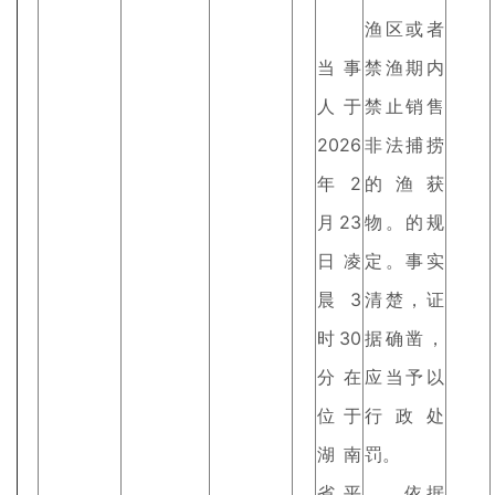
渔区或者
当事
禁渔期内
人于
禁止销售
2026
非法捕捞
年2
的渔获
月23
物。的规
日凌
定。事实
晨3
清楚，证
时30
据确凿，
分在
应当予以
位于
行政处
湖南
罚。
省平
依据