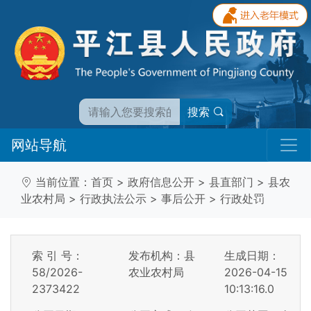
搜索
网站导航
当前位置：
首页
>
政府信息公开
>
县直部门
>
县农
业农村局
>
行政执法公示
>
事后公开
>
行政处罚
索 引 号：
发布机构：县
生成日期：
58/2026-
农业农村局
2026-04-15
2373422
10:13:16.0