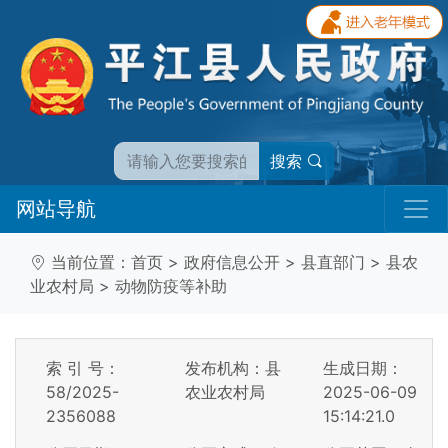
搜索
网站导航
当前位置：
首页
>
政府信息公开
>
县直部门
>
县农
业农村局
>
动物防疫等补助
索 引 号：
发布机构：县
生成日期：
58/2025-
农业农村局
2025-06-09
2356088
15:14:21.0