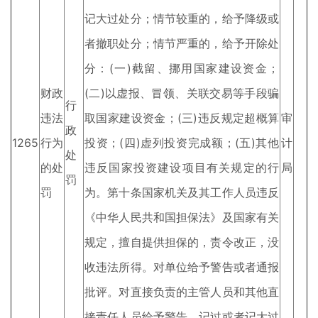
记大过处分；情节较重的，给予降级或
者撤职处分；情节严重的，给予开除处
分：(一)截留、挪用国家建设资金；
财政
(二)以虚报、冒领、关联交易等手段骗
行
违法
取国家建设资金；(三)违反规定超概算
审
政
1265
行为
投资；(四)虚列投资完成额；(五)其他
计
处
的处
违反国家投资建设项目有关规定的行
局
罚
罚
为。第十条国家机关及其工作人员违反
《中华人民共和国担保法》及国家有关
规定，擅自提供担保的，责令改正，没
收违法所得。对单位给予警告或者通报
批评。对直接负责的主管人员和其他直
接责任人员给予警告、记过或者记大过