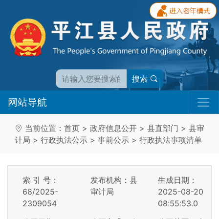
搜索
网站导航
当前位置：
首页
>
政府信息公开
>
县直部门
>
县审
计局
>
行政执法公示
>
事前公示
>
行政执法事项清单
索 引 号：
发布机构：县
生成日期：
68/2025-
审计局
2025-08-20
2309054
08:55:53.0