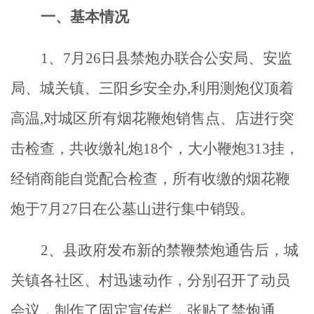
一、基本情况
1、7月26日县
禁炮办
联合公安局、安监
局、城关镇、三阳乡安全办,
利用测炮仪
顶着
高温,对城区所有烟花鞭炮销售点、店进行突
击检查，共收缴礼炮18个，大小鞭炮313挂
，
经销商能自觉配合检查，所有收缴的烟花鞭
炮于7月27日在公墓山进行集中销毁。
2、
县政府发布新的禁鞭禁炮通告后，城
关镇各社区、村迅速动作，分别召开了动员
会议，制作了固定宣传栏，张贴了禁炮通