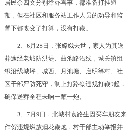
居民余四文分别举办喜事，都准备打挂短
鞭，但在社区和服务站工作人员的劝导和监
督下都改变了打算，没有打鞭。
2
、6月28日，张嫦娥
去世，家人为其
送
葬途经老城防洪堤、曲池路沿线，城关镇组
织沿线城坪、城西、月池塘、启明等村、社
区干部严防死守，制止打路祭违规打鞭9起，
确保送葬全程未响一鞭一炮。
3
、7月9日，北城村袁路生因买车朋友来
作贺违规燃放烟花鞭炮，村干部主动举报并