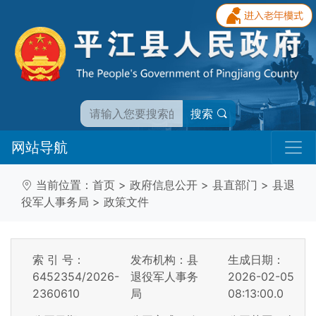
搜索
网站导航
当前位置：
首页
>
政府信息公开
>
县直部门
>
县退
役军人事务局
>
政策文件
索 引 号：
发布机构：县
生成日期：
6452354/2026-
退役军人事务
2026-02-05
2360610
局
08:13:00.0