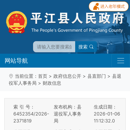
搜索
网站导航
当前位置：
首页
>
政府信息公开
>
县直部门
>
县退
役军人事务局
>
财政信息
索 引 号：
发布机构：县
生成日期：
6452354/2026-
退役军人事务
2026-01-06
2371819
局
11:12:32.0