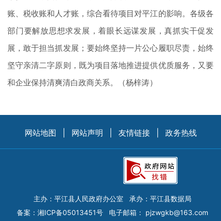
账、税收账和人才账，综合看待项目对平江的影响。各级各
部门要解放思想求发展，着眼长远谋发展，真抓实干促发
展，敢于担当抓发展；要始终坚持一片公心履职尽责，始终
坚守亲清二字原则，既为项目落地推进提供优质服务，又要
和企业保持清爽清白政商关系。（杨梓涛）
网站地图
|
网站声明
|
友情链接
|
政务热线
主办：平江县人民政府办公室
承办：平江县数据局
备案：
湘ICP备05013451号
电子邮箱：
pjzwgkb@163.com