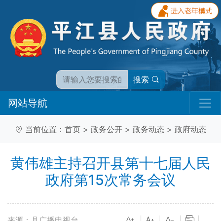
搜索
网站导航
当前位置：
首页
>
政务公开
>
政务动态
>
政府动态
黄伟雄主持召开县第十七届人民
政府第15次常务会议
来源：县广播电视台
|
|
|
|