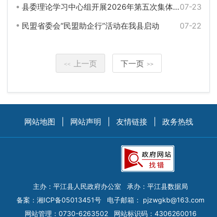
县委理论学习中心组开展2026年第五次集体（扩大）学习
07-23
民盟省委会“民盟助企行”活动在我县启动
07-22
上一页
下一页
<<
>>
网站地图
|
网站声明
|
友情链接
|
政务热线
主办：平江县人民政府办公室
承办：平江县数据局
备案：
湘ICP备05013451号
电子邮箱：
pjzwgkb@163.com
网站管理：0730-6263502
网站标识码：4306260016