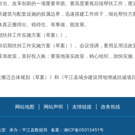
担当、改革创新的一项重要举措。要高度重视后续帮扶工作，厘
共建筑与配套设施的权属边界，迅速搭建工作班子，细化帮扶方
象真正搬得出、稳得住、有事做、能发展。
期扶持工作实施方案（草案）》。
和后期扶持工作实施方案（草案）》。会议强调，要用足用活政
算准政策，算好投入账；要落地落实政策，精心组织，加快实施
扶贫搬迁总体规划（草案）》和《平江县城乡建设用地增减挂减项
网站地图
|
网站声明
|
友情链接
|
政务热线
公室
承办：平江县数据局
备案：
湘ICP备05013451号