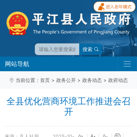
搜索
网站导航
当前位置：
首页
>
政务公开
>
政务动态
>
政府动态
全县优化营商环境工作推进会召
开
来源：县人社局
2025-10-
|
|
|
|