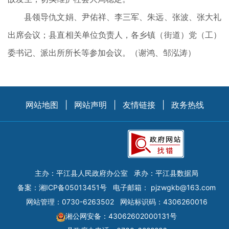
县领导仇文娟、尹佑祥、李三军、朱远、张波、张大礼
出席会议；县直相关单位负责人，各乡镇（街道）党（工）
委书记、派出所所长等参加会议。（
谢鸿、邹泓涛）
网站地图
|
网站声明
|
友情链接
|
政务热线
主办：平江县人民政府办公室
承办：平江县数据局
备案：
湘ICP备05013451号
电子邮箱：
pjzwgkb@163.com
网站管理：0730-6263502
网站标识码：4306260016
湘公网安备：43062602000131号