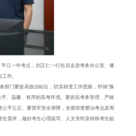
、平江一中考点，刘正仁一行先后走进考务办公室、播
点工作。
部门要提高政治站位，切实转变工作思路，怀揣“换
公平、温馨、有序的高考环境。要抓实考务管理，严格
考公平公正。要筑牢安全屏障，全面排查整治考点及周
考生需求，做好考生心理疏导、人文关怀及特殊考生贴