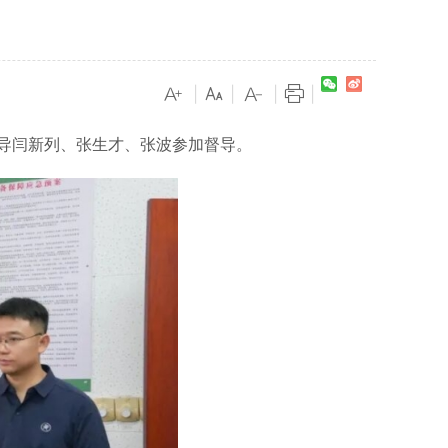
|
|
|
|
导闫新列、张生才、张波参加督导。