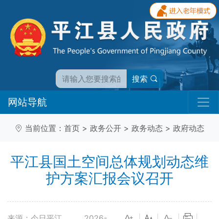
搜索
网站导航
当前位置：
首页
>
政务公开
>
政务动态
>
政府动态
平江县国土空间总体规划动态维
护方案汇报会议召开
来源：今日平江
2026-
|
|
|
|