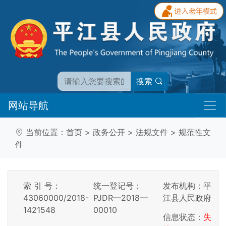
搜索
网站导航
当前位置：
首页
>
政务公开
>
法规文件
>
规范性文
件
索 引 号：
统一登记号：
发布机构：平
43060000/2018-
PJDR—2018—
江县人民政府
1421548
00010
信息状态：
失