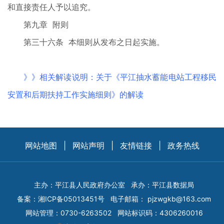
和直接责任人予以追究。
第九章 附则
第三十六条 本细则从发布之日起实施。
》》相关解读说明：关于《平江抽水蓄能电站工程移民
安置和后期扶持工作实施细则》的解读
网站地图
|
网站声明
|
友情链接
|
政务热线
主办：平江县人民政府办公室
承办：平江县数据局
备案：
湘ICP备05013451号
电子邮箱：
pjzwgkb@163.com
网站管理：0730-6263502
网站标识码：4306260016